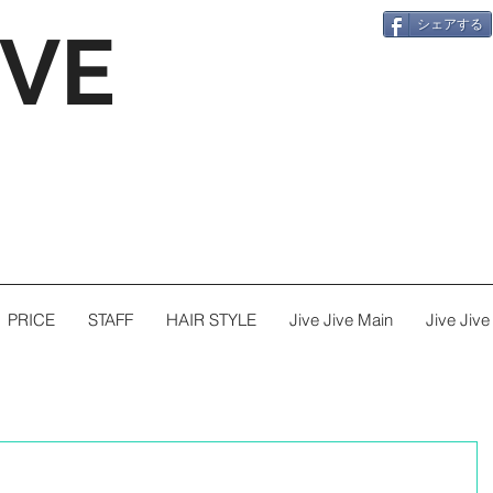
シェアする
IVE
PRICE
STAFF
HAIR STYLE
Jive Jive Main
Jive Jiv