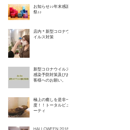
お知らせ♪♪年末感謝
祭♪♪
店内＊新型コロナウ
イルス対策
新型コロナウイルス
感染予防対策及びお
客様へのお願い。
極上の癒しを是非一
度！！トータルビュ
ーティ
HALLOWEEN 2018